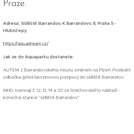
Praze.
Adresa: Sídliště Barrandov, K Barrandovu 8, Praha 5 -
Hlubočepy
https://aquadream.cz/
Jak se do Aquaparku dostanete:
AUTEM: z Barrandovského mostu směrem na Plzeň. Poslední
odbočka (před benzinovou pumpou) do sídliště Barrandov
MHD: tramvají č. 12, 13, 14 a 20 ze Smíchovského nádraží -
konečná stanice "sídliště Barrandov"