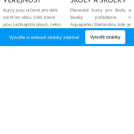
VEŘEJNOST
ŠKOLY A ŠKOLKY
Kurzy jsou určené pro děti
Plavecké kurzy pro školy a
od tří let věku. Děti, které
školky pořádáme v
jsou začínajícími plavci, nebo
Aquaparku Barrandov, kde je
nemají s vodou téměř
25m bazén, který splňuje
Vytvořit stránky
Vytvořte si webové stránky zdarma!
žádnou zkušenost.
veškeré požadavky k výuce
MŠ, ZŠ a hlavně splňuje
veškerá hygienická a
bezpečnostní kritéria. Výuku
vedou kvalifikovaní
instruktořI,