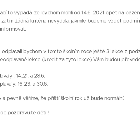
ací to vypadá, že bychom mohli od 14.6. 2021 opět na bazén,
da zatím žádná kritéria nevydala, jakmile budeme vědět podm
informovat.
 odplavali bychom v tomto školním roce ještě 3 lekce z podz
neodplavané lekce (kredit za tyto lekce) Vám budou převede
valy : 14.,21. a 28.6.
avaly: 16.,23. a 30.6.
a pevně věříme, že příští školní rok už bude normální.
oc pozdravujte děti !