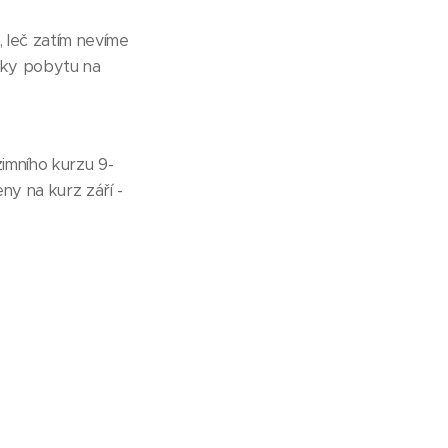
 leč zatím nevíme
ínky pobytu na
imního kurzu 9-
ny na kurz září -