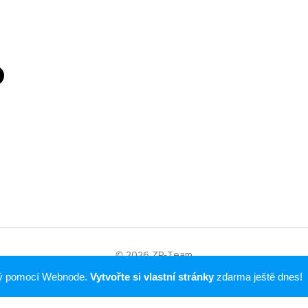
© 2026 ZP-Team
Vytvořeno službou
Webnode
ný pomocí Webnode.
Vytvořte si vlastní stránky
zdarma ještě dnes!