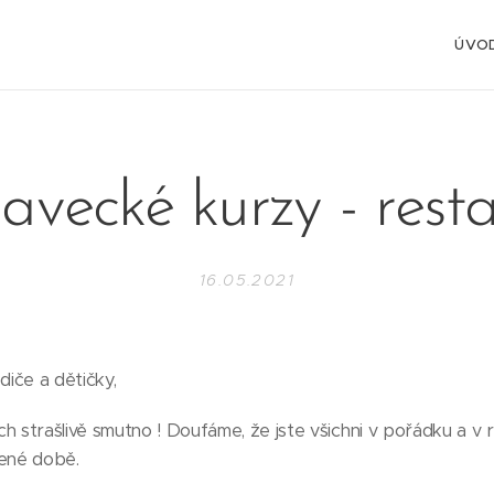
ÚVO
lavecké kurzy - resta
16.05.2021
diče a dětičky,
h strašlivě smutno ! Doufáme, že jste všichni v pořádku a v 
lené době.