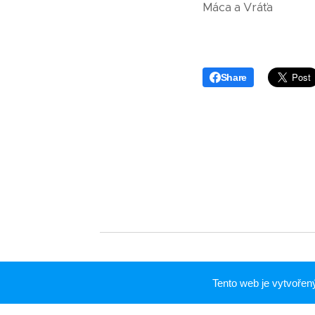
Máca a Vráťa
Share
Tento web je vytvoře