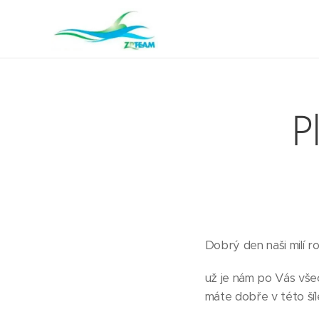
P
Dobrý den naši milí ro
už je nám po Vás všec
máte dobře v této ší