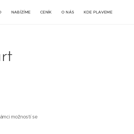
D
NABÍZÍME
CENÍK
O NÁS
KDE PLAVEME
rt
rámci možností se